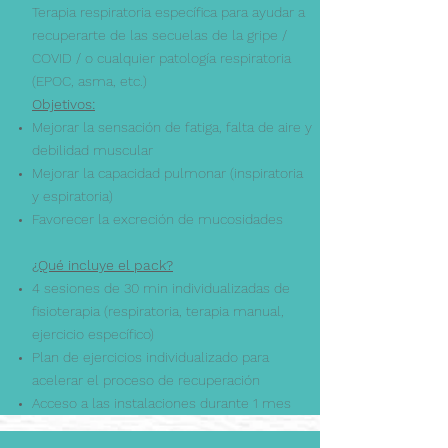
Terapia respiratoria específica para ayudar a
recuperarte de las secuelas de la gripe /
COVID / o cualquier patología respiratoria
(EPOC, asma, etc.)
Objetivos:
Mejorar la sensación de fatiga, falta de aire y
debilidad muscular
Mejorar la capacidad pulmonar (inspiratoria
y espiratoria)
Favorecer la excreción de mucosidades
¿Qué incluye el pack?
4 sesiones de 30 min individualizadas de
fisioterapia (respiratoria, terapia manual,
ejercicio específico)
Plan de ejercicios individualizado para
acelerar el proceso de recuperación
Acceso a las instalaciones durante 1 mes