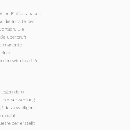
inen Einfluss haben.
 die Inhalte der
ortlich. Die
ße überprüft.
 permanente
 einer
rden wir derartige
erliegen dem
rt der Verwertung
g des jeweiligen
n, nicht
etreiber erstellt