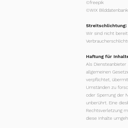
©
freepik
©
WIX Bilddatenbank
Streitschlichtung
Wir sind nicht berei
Verbraucherschlicht
Haftung für Inhalt
Als Diensteanbieter
allgemeinen Gesetze
verpflichtet, überm
Umständen zu forsche
oder Sperrung der N
unberührt. Eine die
Rechtsverletzung m
diese Inhalte umge