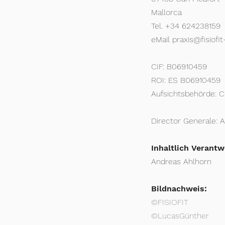
Mallorca
Tel. +34 624238159
eMail praxis@fisiofi
CIF: B06910459
ROI: ES B06910459
Aufsichtsbehörde: C
Director Generale: 
Inhaltlich Verant
Andreas Ahlhorn
Bildnachweis:
©FISIOFIT
©LucasGünther