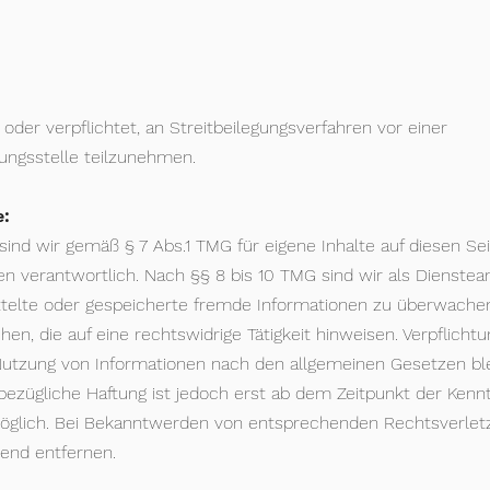
:
t oder verpflichtet, an Streitbeilegungsverfahren vor einer
ungsstelle teilzunehmen.
e:
 sind wir gemäß § 7 Abs.1 TMG für eigene Inhalte auf diesen S
n verantwortlich. Nach §§ 8 bis 10 TMG sind wir als Dienstean
ittelte oder gespeicherte fremde Informationen zu überwache
n, die auf eine rechtswidrige Tätigkeit hinweisen. Verpflicht
utzung von Informationen nach den allgemeinen Gesetzen bl
sbezügliche Haftung ist jedoch erst ab dem Zeitpunkt der Kenn
öglich. Bei Bekanntwerden von entsprechenden Rechtsverle
hend entfernen.