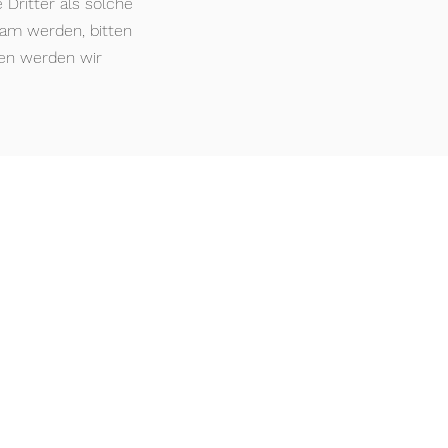
Dritter als solche
sam werden, bitten
en werden wir