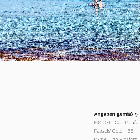
Angaben gemäß §
FISIOFIT Can Picafo
Passeig Colón, 58
07458 Can Picafort